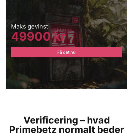
Maks gevinst
49900 kr
Få det nu
Verificering – hvad
Primebetz normalt beder