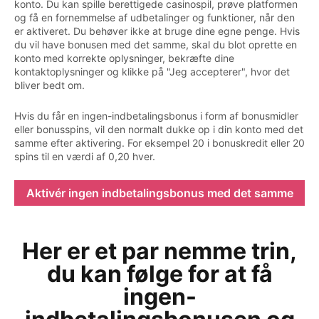
konto. Du kan spille berettigede casinospil, prøve platformen
og få en fornemmelse af udbetalinger og funktioner, når den
er aktiveret. Du behøver ikke at bruge dine egne penge. Hvis
du vil have bonusen med det samme, skal du blot oprette en
konto med korrekte oplysninger, bekræfte dine
kontaktoplysninger og klikke på "Jeg accepterer", hvor det
bliver bedt om.
Hvis du får en ingen-indbetalingsbonus i form af bonusmidler
eller bonusspins, vil den normalt dukke op i din konto med det
samme efter aktivering. For eksempel 20 i bonuskredit eller 20
spins til en værdi af 0,20 hver.
Aktivér ingen indbetalingsbonus med det samme
Her er et par nemme trin,
du kan følge for at få
ingen-