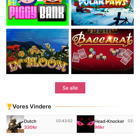
Se alle
Vores Vindere
Dutch
02:43:02
Head-Knocker
02:42:
330kr
96kr