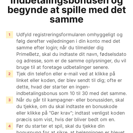
indbetalingsbonusen og
begynde at spille med det
samme
Udfyld registreringsformularen omhyggeligt og
følg derefter vejledningen i din konto med det
samme efter login; når du tilmelder dig
PrimeBetz, skal du indtaste dit navn, fødselsdato
og adresse, som er de samme oplysninger, du vil
bruge til at foretage udbetalinger senere.
Tjek din telefon eller e-mail ved at klikke på
linket eller koden, der blev sendt til dig; ofte er
dette, hvad der starter en ingen-
indbetalingsbonus som 10 til 30 med det samme.
Når du går til kampagner- eller bonussiden, skal
du tjekke, om du skal indtaste en bonuskode
eller klikke på "Gør krav"; indtast venligst koden
præcis som vist, hvis der bliver bedt om en.
Før du starter et spil, skal du tjekke din
bonuspung for at sikre, at belønningen er blevet