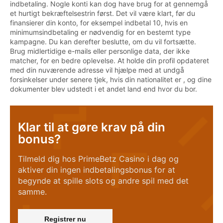
indbetaling. Nogle konti kan dog have brug for at gennemgå
et hurtigt bekræftelsestrin først. Det vil være klart, før du
finansierer din konto, for eksempel indbetal 10, hvis en
minimumsindbetaling er nødvendig for en bestemt type
kampagne. Du kan derefter beslutte, om du vil fortsætte.
Brug midlertidige e-mails eller personlige data, der ikke
matcher, for en bedre oplevelse. At holde din profil opdateret
med din nuværende adresse vil hjælpe med at undgå
forsinkelser under senere tjek, hvis din nationalitet er , og dine
dokumenter blev udstedt i et andet land end hvor du bor.
Klar til at gøre krav på din
bonus?
Tilmeld dig hos PrimeBetz Casino i dag og
aktiver din ingen indbetalingsbonus for at
begynde at spille slots og andre spil med det
samme.
Registrer nu