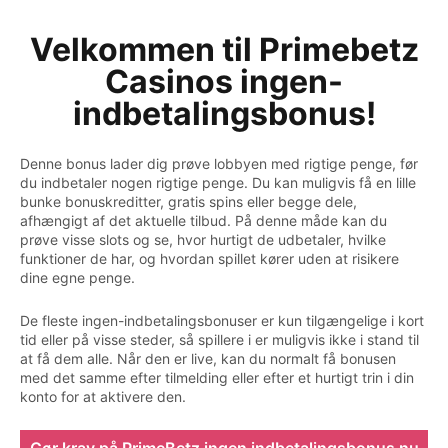
Velkommen til Primebetz
Casinos ingen-
indbetalingsbonus!
Denne bonus lader dig prøve lobbyen med rigtige penge, før
du indbetaler nogen rigtige penge. Du kan muligvis få en lille
bunke bonuskreditter, gratis spins eller begge dele,
afhængigt af det aktuelle tilbud. På denne måde kan du
prøve visse slots og se, hvor hurtigt de udbetaler, hvilke
funktioner de har, og hvordan spillet kører uden at risikere
dine egne penge.
De fleste ingen-indbetalingsbonuser er kun tilgængelige i kort
tid eller på visse steder, så spillere i er muligvis ikke i stand til
at få dem alle. Når den er live, kan du normalt få bonusen
med det samme efter tilmelding eller efter et hurtigt trin i din
konto for at aktivere den.
Gør krav på PrimeBetz ingen indbetalingsbonus nu