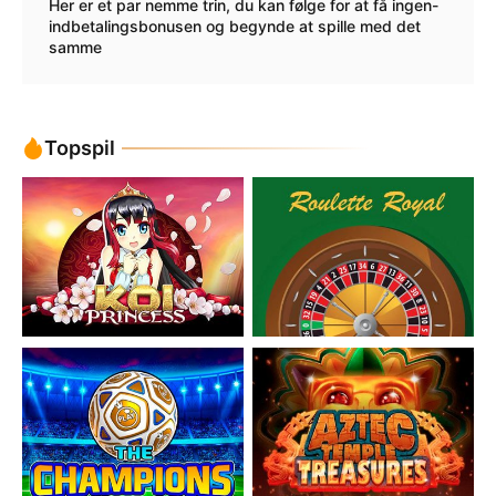
Her er et par nemme trin, du kan følge for at få ingen-
indbetalingsbonusen og begynde at spille med det
samme
Sådan opretter du en Primebetz-konto
Minimumsindbetaling, maksimal udbetaling og spil,
Topspil
der er berettigede til Primebetz Casinos ingen
indbetalingsbonus
Typiske bonusvilkår og betingelser på et øjeblik
Ting, du skal bruge for at aktivere Primebetz Casinos
ingen indbetalingsbonus
Sådan indtaster du en bonuskode, og hvornår du har
brug for en
Verificering – hvad Primebetz normalt beder om
Primebetz bonuspung og indbetalingsmatch-tilbud
Primebetz accepterer en række betalingsmetoder,
herunder kort, e-wallets og kryptovalutaer