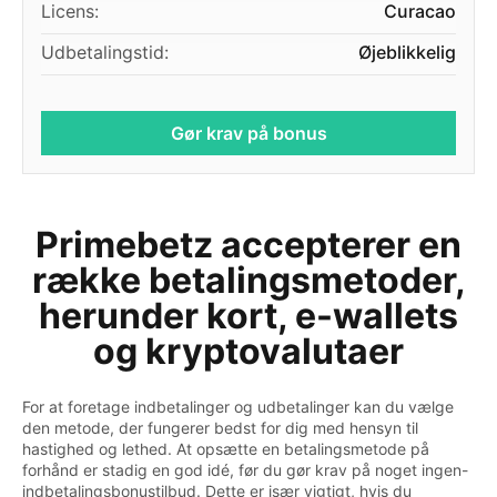
Licens:
Curacao
Udbetalingstid:
Øjeblikkelig
Gør krav på bonus
Primebetz accepterer en
række betalingsmetoder,
herunder kort, e-wallets
og kryptovalutaer
For at foretage indbetalinger og udbetalinger kan du vælge
den metode, der fungerer bedst for dig med hensyn til
hastighed og lethed. At opsætte en betalingsmetode på
forhånd er stadig en god idé, før du gør krav på noget ingen-
indbetalingsbonustilbud. Dette er især vigtigt, hvis du