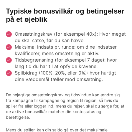
Typiske bonusvilkår og betingelser
på et øjeblik
Omsætningskrav (for eksempel 40x): Hvor meget
du skal satse, før du kan hæve.
Maksimal indsats pr. runde: om dine indsatser
kvalificerer, mens omsætning er aktiv.
Tidsbegrænsning (for eksempel 7 dage): hvor
lang tid du har til at opfylde kravene.
Spilbidrag (100%, 20%, eller 0%): hvor hurtigt
dine væddemål tæller mod omsætning.
De nøjagtige omsætningskrav og tidsvindue kan ændre sig
fra kampagne til kampagne og region til region, så hvis du
spiller fra eller logger ind, mens du rejser, skal du sørge for, at
de aktive bonusvilkår matcher din kontostatus og
berettigelse.
Mens du spiller, kan din saldo gå over det maksimale