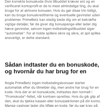
Den korrekte bonuskode (hvis tilbuddet kræver en) og en
verificeret kontoprofil er de to mest almindelige ting, du skal
bruge for at aktivere bonusen. Hvis du gør disse trin tidligt,
kan du bruge bonuskreditterne og eventuelle gevinster uden
problemer. PrimeBetz kan stadig bede dig om at bekræfte
vigtige detaljer, før de giver dig bonuspenge eller lader dig
hæve gevinster, selvom ingen-indbetalingstilbuddet siger
"automatisk". For at holde spillere sikre og sikre, at spil spilles
ansvarligt, er dette standard.
Sådan indtaster du en bonuskode,
og hvornår du har brug for en
Nogle PrimeBetz ingen-indbetalingsbonuser starter
automatisk efter du tilmelder dig, men andre har brug for en
kode. Hvis der er en bonuskode, indtastes den normalt i
"Promokode"-feltet, når kontoen oprettes. Hvis du gik glip af
den, skal du tjekke kassen eller bonussektionen på din konto.
Mange casinoer lader dig tilføje en kode, før du gør krav på